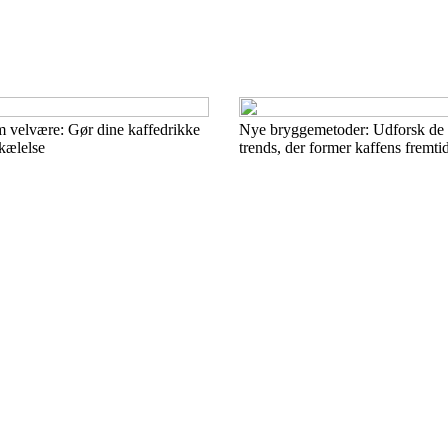
 velvære: Gør dine kaffedrikke
Nye bryggemetoder: Udforsk de i
rkælelse
trends, der former kaffens fremti